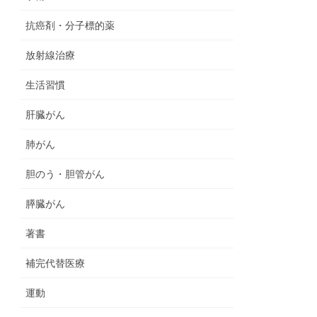
抗癌剤・分子標的薬
放射線治療
生活習慣
肝臓がん
肺がん
胆のう・胆管がん
膵臓がん
著書
補完代替医療
運動