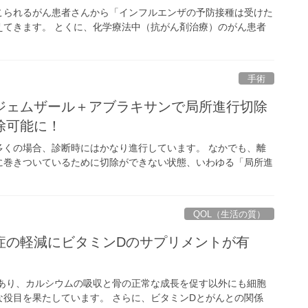
こられるがん患者さんから「インフルエンザの予防接種は受けた
えてきます。 とくに、化学療法中（抗がん剤治療）のがん患者
手術
X後のジェムザール＋アブラキサンで局所進行切除
除可能に！
多くの場合、診断時にはかなり進行しています。 なかでも、離
に巻きついているために切除ができない状態、いわゆる「局所進
QOL（生活の質）
症の軽減にビタミンDのサプリメントが有
あり、カルシウムの吸収と骨の正常な成長を促す以外にも細胞
役目を果たしています。 さらに、ビタミンDとがんとの関係