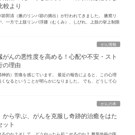
比較より
パ節郭清（腋のリンパ節の摘出）が行われてきました。 腋窩リ
が、一方で上肢リンパ浮腫（むくみ）、しびれ、上肢の挙上制限
がん情報
臓がんの悪性度を高める！心配や不安・スト
行の理由
精神的）苦痛を感じています。 最近の報告によると、この心理
短くなるということが明らかになりました。 でも、どうして心
がんの本
」から学ぶ、がんを克服し奇跡的治癒をはた
セット
せるのか？そして、どうやったら起こせるのか？ 整形外科の医