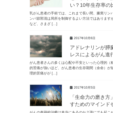
い？10年生存率の
乳がん患者の手術では、これまで長い間、腋窩リン
ンパ節郭清は局所を制御するよい方法ではあります
など、さまざ […]
2017年10月6日
アドレナリンが膵
レスによるがん進
がん患者さんの多くは心配や不安といった心理的（
的苦痛が強いほど、がん患者の生存期間（余命）が
理的苦痛がが […]
2017年10月5日
「生命力の磨き方
すためのマインド
がんの奇跡的治癒は本当にあるのか？誰にでも起こ