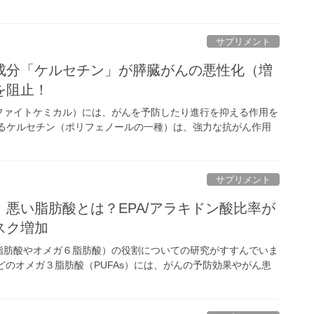
サプリメント
成分「ケルセチン」が膵臓がんの悪性化（増
を阻止！
ファイトケミカル）には、がんを予防したり進行を抑える作用を
れるケルセチン（ポリフェノールの一種）は、強力な抗がん作用
サプリメント
悪い脂肪酸とは？EPA/アラキドン酸比率が
スク増加
脂肪酸やオメガ６脂肪酸）の役割についての研究がすすんでいま
などのオメガ３脂肪酸（PUFAs）には、がんの予防効果やがん患