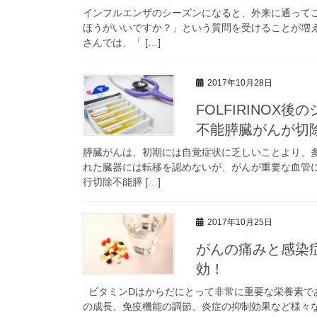
インフルエンザのシーズンになると、外来に通って
ほうがいいですか？」という質問を受けることが増
さんでは、「 […]
2017年10月28日
FOLFIRINO
不能膵臓がんが切
膵臓がんは、初期には自覚症状に乏しいことより、
れた臓器には転移を認めないが、がんが重要な血管
行切除不能膵 […]
2017年10月25日
がんの痛みと感染
効！
ビタミンDはからだにとって非常に重要な栄養素で
の成長、免疫機能の調節、炎症の抑制効果など様々な