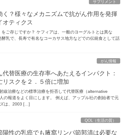
サプリメント
効く？様々なメカニズムで抗がん作用を発揮
イオティクス
）をご存じですか？ ケフィアは、一般のヨーグルトとは異な
発酵乳で、長寿で有名なコーカサス地方などでの伝統食として話
がん情報
ん代替医療の生存率へあたえるインパクト：
亡リスクを２．５倍に増加
治療などの標準治療を拒否して代替医療（alternative
る有名人の報道をよく目にします。 例えば、アップル社の創始者で元
、2003 […]
QOL（生活の質）
節陽性の乳癌でも腋窩リンパ節郭清は必要な