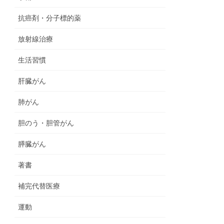
抗癌剤・分子標的薬
放射線治療
生活習慣
肝臓がん
肺がん
胆のう・胆管がん
膵臓がん
著書
補完代替医療
運動