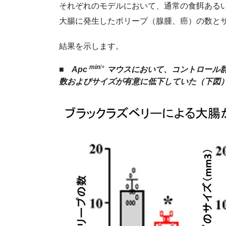
それぞれのモデルにおいて、通常の食餌ある
大腸に発生したポリープ（腺腫、癌）の数と
結果を示します。
min
/+
■ Apc
マウスにおいて、コントロール
数およびサイズが有意に低下していた
（下図