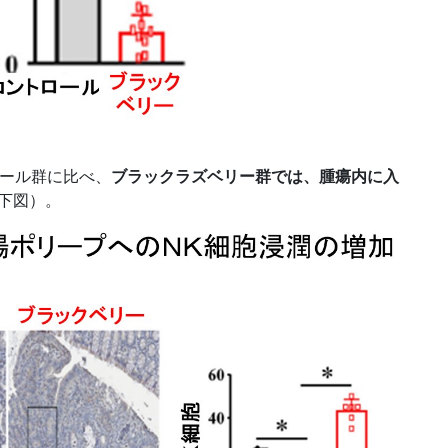
ロール群に比べ、
ブラックラズベリー群では、腫瘍内に入
下図）。