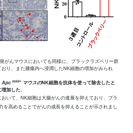
腸発がんマウスにおいても同様に、ブラックラズベリー群
ており、また腫瘍内へ浸潤したNK細胞の増加がみられ
min
/+
、
Apc
マウスの
NK細胞を抗体を使って除去したと
に増加した
。
において、NK細胞は大腸がんの進展を抑えており、ブラ
撃力を高めることでがんの成長を抑えることが示されまし