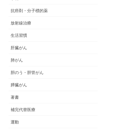
抗癌剤・分子標的薬
放射線治療
生活習慣
肝臓がん
肺がん
胆のう・胆管がん
膵臓がん
著書
補完代替医療
運動