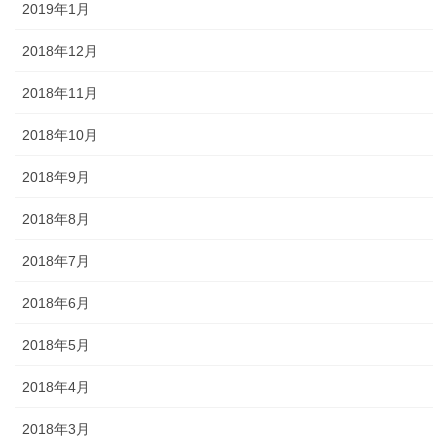
2019年1月
2018年12月
2018年11月
2018年10月
2018年9月
2018年8月
2018年7月
2018年6月
2018年5月
2018年4月
2018年3月