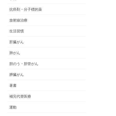
抗癌剤・分子標的薬
放射線治療
生活習慣
肝臓がん
肺がん
胆のう・胆管がん
膵臓がん
著書
補完代替医療
運動