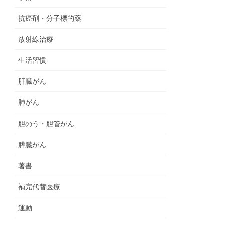
抗癌剤・分子標的薬
放射線治療
生活習慣
肝臓がん
肺がん
胆のう・胆管がん
膵臓がん
著書
補完代替医療
運動