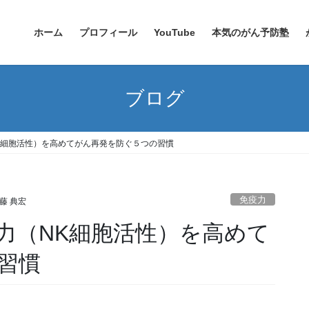
ホーム
プロフィール
YouTube
本気のがん予防塾
ブログ
K細胞活性）を高めてがん再発を防ぐ５つの習慣
免疫力
藤 典宏
力（NK細胞活性）を高めて
習慣