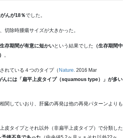
がんが18％
でした。
が、切除時腫瘍サイズが大きかった。
生存期間が有意に短かい
という結果でした
（生存期間中
1）
。
告されている４つのタイプ（
Nature.
2016 Mar
んには「扁平上皮タイプ（squamous type）」が多い
相関していおり、肝臓の再発は他の再発パターンよりも
平上皮タイプとそれ以外（非扁平上皮タイプ）で分類した
も予後不良であった
（中央値5.2ヶ月ｖｓそれ以外22ヶ