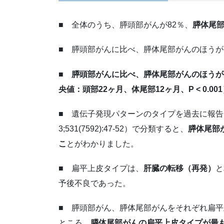
■ 全体のうち、膵頭部がんが82％、
膵体尾部
■ 膵頭部がんに比べ、膵体尾部がんのほう
■
膵頭部がんに比べ、膵体尾部がんのほうが
央値：頭部22ヶ月、体尾部12ヶ月、P < 0.00
■ 遺伝子発現パターンのタイプを過去に報
3;531(7592):47-52）で分類すると、
膵体尾部が
こ
とがわかりました。
■ 扁平上皮タイプは、
肝臓の転移（再発）
と
予後不良であった。
■ 膵頭部がん、膵体尾部がんをそれぞれ扁
ところ、
膵体尾部がんの扁平上皮タイプが最