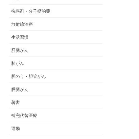
抗癌剤・分子標的薬
放射線治療
生活習慣
肝臓がん
肺がん
胆のう・胆管がん
膵臓がん
著書
補完代替医療
運動