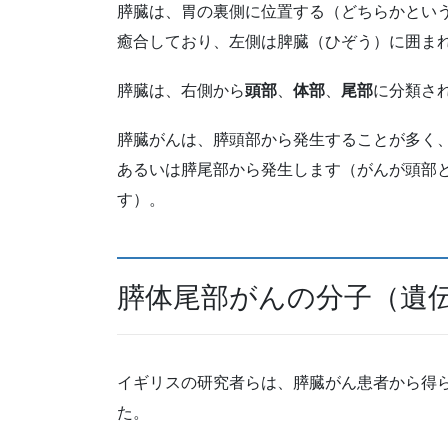
膵臓は、胃の裏側に位置する（どちらかとい
癒合しており、左側は脾臓（ひぞう）に囲ま
膵臓は、右側から
頭部
、
体部
、
尾部
に分類さ
膵臓がんは、膵頭部から発生することが多く、お
あるいは膵尾部から発生します（がんが頭部
す）。
膵体尾部がんの分子（遺
イギリスの研究者らは、膵臓がん患者から得
た。