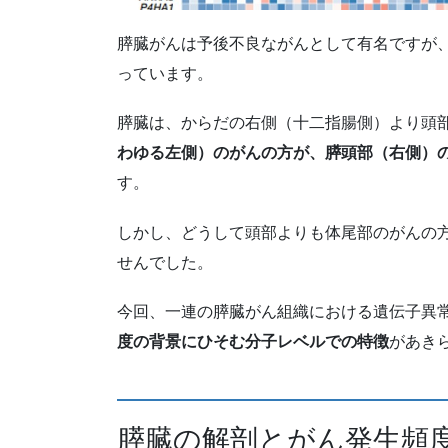
膵臓がんは予後不良ながんとして有名ですが
っています。
膵臓は、からだの右側（十二指腸側）より頭
わゆる左側）のがんの方が、膵頭部（右側）
す。
しかし、どうして頭部よりも体尾部のがんの
せんでした。
今回、一連の膵臓がん組織における遺伝子異
度の背景にひそむ分子レベルでの特徴
があき
膵臓の解剖とがん発生頻