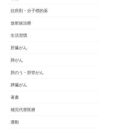
抗癌剤・分子標的薬
放射線治療
生活習慣
肝臓がん
肺がん
胆のう・胆管がん
膵臓がん
著書
補完代替医療
運動