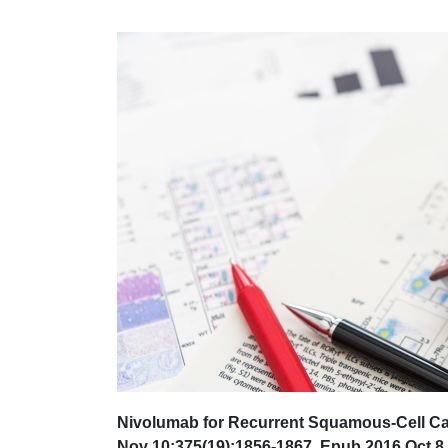
Nivolumab
for Recurrent Squamous-Cell Ca
Nov 10;375(19):1856-1867. Epub 2016 Oct 8.