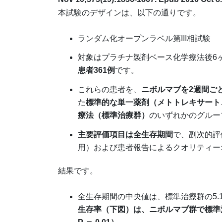
本試験のデザインは、以下の通りです。
ランダム化オープンラベル第III相試験
対象はプラチナ製剤ベース化学療法後6
患者361例
です。
これらの患者を、
ニボルマブを2週間ご
た
標準的な単一薬剤（メトトレキサート
療法（標準治療群）
のいずれかのグルー
主要評価項目は全生存期間
で、副次的評
用）および患者報告によるクオリティー
結果です。
全生存期間の中央値は、標準治療群の5.
生存率（下図）は、ニボルマブ群で標準治