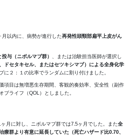
ヶ月以内に、病勢が進行した
再発性頭頸部扁平上皮がん
と投与（ニボルマブ群）
、または治験担当医師が選択し
、ドセタキセル、またはセツキシマブ）による全身化学
プに２：１の比率でランダムに割り付けました。
価項目は無増悪生存期間、客観的奏効率、安全性（副作
オブライフ（QOL）としました。
1ヶ月に対し、ニボルマブ群では7.5ヶ月でした。また
全
療群より有意に延長していた（死亡ハザード比0.70、