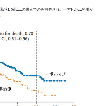
発現が１％以上
の患者でのみ観察され、一方PD-L1発現が
。