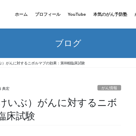
ホーム
プロフィール
YouTube
本気のがん予防塾
ブログ
）がんに対するニボルマブの効果：第III相臨床試験
がん情報
 典宏
けいぶ）がんに対するニボ
相臨床試験