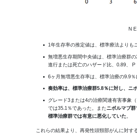
N E
1年生存率の推定値は、標準療法よりもニボル
無増悪生存期間中央値は、標準治療群の2
進行または死亡のハザード比、0.89、 P ＝
6ヶ月無増悪生存率は、標準治療の9.9％
奏効率は、標準治療群5.8％に対し、ニボ
グレード3または4の治療関連有害事象（
では35.1％であった。また
ニボルマブ群
標準治療群では有意に悪化していた
。
これらの結果より、再発性頭頸部がんに対す