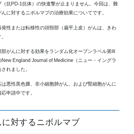
（抗PD-1抗体）の快進撃が止まりません。今回は、難
がんに対するニボルマブの治療効果についてです。
再発性または転移性の頭頸部（扁平上皮）がんは、きわ
す。
部がんに対する効果をランダム化オープンラベル第III
land Journal of Medicine（ニュー・イングラ
告されました。
応は悪性黒色腫、非小細胞肺がん、および腎細胞がんに
適応申請中です。
んに対するニボルマブ