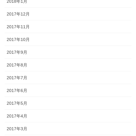
2018年1月
2017年12月
2017年11月
2017年10月
2017年9月
2017年8月
2017年7月
2017年6月
2017年5月
2017年4月
2017年3月