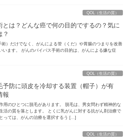
QOL（生活の質）
術とは？どんな癌で何の目的でするの？気に
は？
手術）だけでなく、がんによる管（くだ）や胃腸のつまりを改善
いいます。 がんのバイパス手術の目的は、がんによる嫌な症
QOL（生活の質）
毛予防に頭皮を冷却する装置（帽子）が有
情報
作用のひとつに脱毛があります。 脱毛は、男女問わず精神的な
生活の質を落とします。 とくに乳がんに対する抗がん剤治療で
っては、がんの治療を選択するう […]
QOL（生活の質）