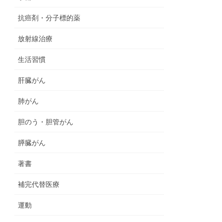
抗癌剤・分子標的薬
放射線治療
生活習慣
肝臓がん
肺がん
胆のう・胆管がん
膵臓がん
著書
補完代替医療
運動