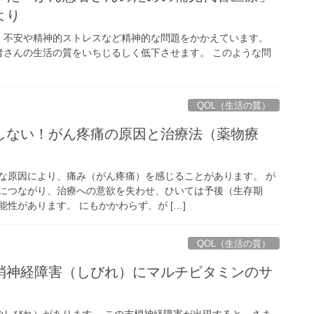
より
、不安や精神的ストレスなど精神的な問題をかかえています。
者さんの生活の質をいちじるしく低下させます。 このような問
QOL（生活の質）
しない！がん疼痛の原因と治療法（薬物療
な原因により、痛み（がん疼痛）を感じることがあります。 が
につながり、治療への意欲を失わせ、ひいては予後（生存期
性があります。 にもかかわらず、が […]
QOL（生活の質）
梢神経障害（しびれ）にマルチビタミンのサ
のしびれ）があります。 この末梢神経障害が出現すると、さま