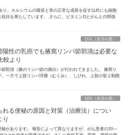
あり、カルシウムの吸収と骨の正常な成長を促す以外にも細胞
役目を果たしています。 さらに、ビタミンDとがんとの関係
QOL（生活の質）
節陽性の乳癌でも腋窩リンパ節郭清は必要な
比較より
パ節郭清（腋のリンパ節の摘出）が行われてきました。 腋窩リ
が、一方で上肢リンパ浮腫（むくみ）、しびれ、上肢の挙上制限
QOL（生活の質）
られる便秘の原因と対策（治療法）につい
より
秘があります。 報告によって異なりますが、がん患者の20～