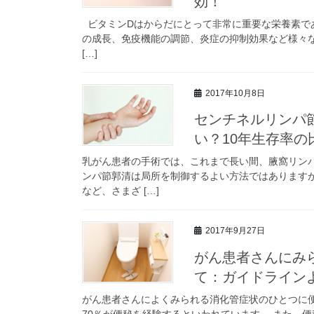
効！
ビタミンDはからだにとって非常に重要な栄養素で
の成長、免疫機能の調節、炎症の抑制効果など様々な
[…]
2017年10月8日
センチネルリンパ
い？10年生存率の
乳がん患者の手術では、これまで長い間、腋窩リン
ンパ節郭清は局所を制御するよい方法ではあります
など、さまざ […]
2017年9月27日
がん患者さんにみ
て：ガイドライン
がん患者さんによくみられる消化管症状のひとつに便