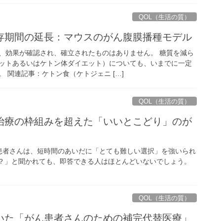
QOL（生活の質）
存期間の延長：マウスのがん腹膜播種モデル
、効果が確認され、確立されたものはありません。 糖質を減ら
ットあるいはケトン体ダイエット）についても、いまでに一定
 関連記事：ケトン食（ケトジェニ […]
QOL（生活の質）
治療の枠組みを超えた「いいとこどり」のが
患者さんは、短時間のあいだに「とても難しい選択」を強いられ
か？」と聞かれても、即答できる人はほとんどいないでしょう。
QOL（生活の質）
いた「がん患者さんのための補完代替医療」