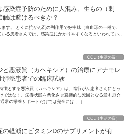
は感染症予防のために人混み、生もの（刺
接触は避けるべきか？
します。 とくに抗がん剤の副作用で好中球（白血球の一種で、
ている患者さんでは、感染症にかかりやすくなるといわれていま
QOL（生活の質）
少と悪液質（カヘキシア）の治療にアナモレ
性肺癌患者での臨床試験
特徴とする悪液質（カヘキシア）は、進行がん患者さんにとっ
けではなく、栄養状態を悪化させ直接的な死因となる最も厄介
通常の栄養サポートだけでは完全には […]
QOL（生活の質）
症の軽減にビタミンDのサプリメントが有