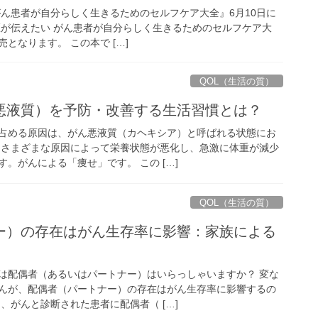
がん患者が自分らしく生きるためのセルフケア大全』6月10日に
医が伝えたい がん患者が自分らしく生きるためのセルフケア大
売となります。 この本で […]
QOL（生活の質）
悪液質）を予防・改善する生活習慣とは？
占める原因は、がん悪液質（カヘキシア）と呼ばれる状態にお
、さまざまな原因によって栄養状態が悪化し、急激に体重が減少
。がんによる「痩せ」です。 この […]
QOL（生活の質）
ー）の存在はがん生存率に影響：家族による
は配偶者（あるいはパートナー）はいらっしゃいますか？ 変な
んが、配偶者（パートナー）の存在はがん生存率に影響するの
、がんと診断された患者に配偶者（ […]