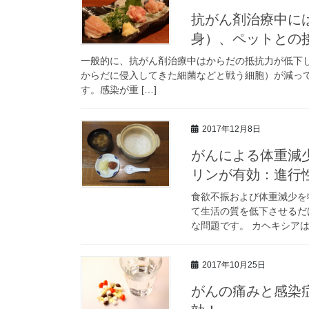
抗がん剤治療中に
身）、ペットとの
一般的に、抗がん剤治療中はからだの抵抗力が低下
からだに侵入してきた細菌などと戦う細胞）が減っ
す。感染が重 […]
2017年12月8日
がんによる体重減
リンが有効：進行
食欲不振および体重減少を
て生活の質を低下させるだ
な問題です。 カヘキシアは
2017年10月25日
がんの痛みと感染