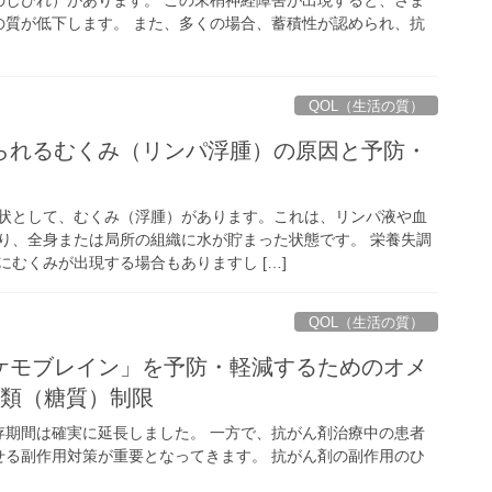
の質が低下します。 また、多くの場合、蓄積性が認められ、抗
QOL（生活の質）
られるむくみ（リンパ浮腫）の原因と予防・
状として、むくみ（浮腫）があります。これは、リンパ液や血
り、全身または局所の組織に水が貯まった状態です。 栄養失調
むくみが出現する場合もありますし […]
QOL（生活の質）
ケモブレイン」を予防・軽減するためのオメ
糖類（糖質）制限
存期間は確実に延長しました。 一方で、抗がん剤治療中の患者
せる副作用対策が重要となってきます。 抗がん剤の副作用のひ